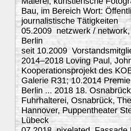
Malerei, künstlerische Fotog
Bau, im Bereich Wort: Öffentli
journalistische Tätigkeiten
05.2009 netzwerk / network,
Berlin
seit 10.2009 Vorstandsmitgli
2014–2018 Loving Paul, Joh
Kooperationsprojekt des KOB
Galerie R31; 10.2014 Premie
Berlin ... 2018 18. Osnabrück
Fuhrhalterei, Osnabrück, The
Hannover, Puppentheater Ster
Lübeck
07.2018 pixelated, Fassade R